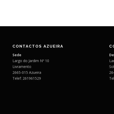
CONTACTOS AZUEIRA
C
Sede
De
Largo do Jardim Nº 10
Lar
Livramento
So
2665-015 Azueira
26
Telef: 261961529
Te