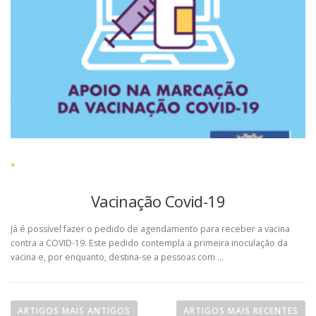
*
Vacinação Covid-19
Já é possível fazer o pedido de agendamento para receber a vacina
contra a COVID-19. Este pedido contempla a primeira inoculação da
vacina e, por enquanto, destina-se a pessoas com …
N
a
ARTIGOS MAIS ANTIGOS
ARTIGOS MAIS RECENTES