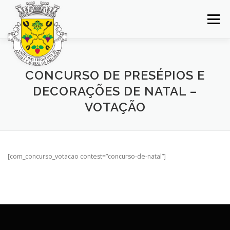
Saltar
para
Menu
conteúdo
INÍCIO
JUNTA DE FREGUESIA
DOCUMENTOS
CONCURSO DE PRESÉPIOS E
DECORAÇÕES DE NATAL –
BALCÃO VIRTUAL
NOTÍCIAS
MAPA
VOTAÇÃO
CONCURSOS
CONTACTOS
[com_concurso_votacao contest=”concurso-de-natal”]