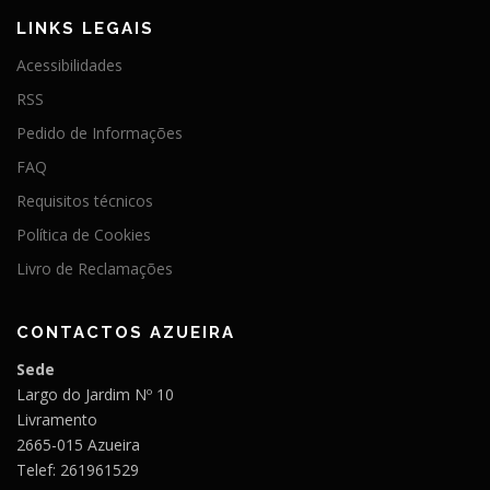
o
LINKS LEGAIS
d
Acessibilidades
e
RSS
a
Pedido de Informações
r
t
FAQ
i
Requisitos técnicos
g
Política de Cookies
o
Livro de Reclamações
s
CONTACTOS AZUEIRA
Sede
Largo do Jardim Nº 10
Livramento
2665-015 Azueira
Telef: 261961529