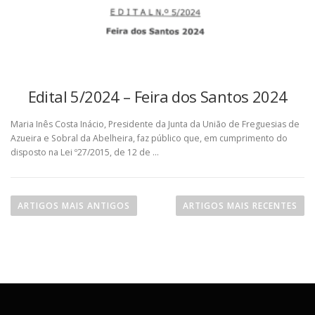
Edital 5/2024 – Feira dos Santos 2024
Maria Inês Costa Inácio, Presidente da Junta da União de Freguesias de
Azueira e Sobral da Abelheira, faz público que, em cumprimento do
disposto na Lei º27/2015, de 12 de …
N
a
ARTIGOS MAIS ANTIGOS
ARTIGOS MAIS RECENTES
v
e
g
a
ç
ã