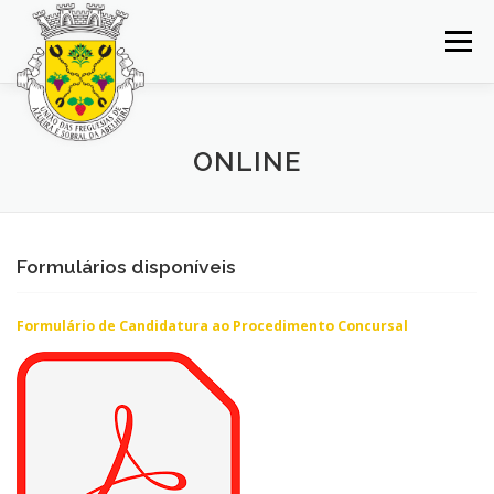
Saltar
para
Menu
conteúdo
INÍCIO
JUNTA DE FREGUESIA
DOCUMENTOS
ONLINE
BALCÃO VIRTUAL
NOTÍCIAS
MAPA
Formulários disponíveis
CONCURSOS
CONTACTOS
Formulário de Candidatura ao Procedimento Concursal