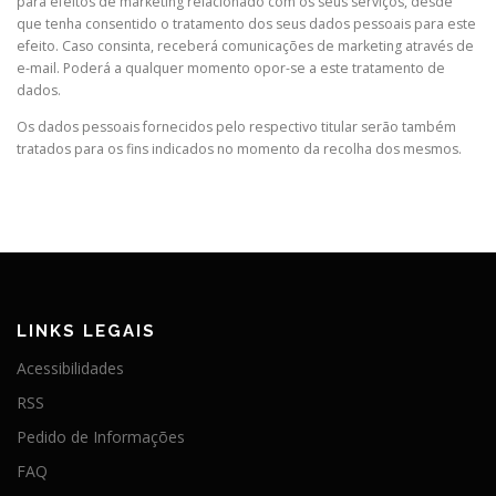
para efeitos de marketing relacionado com os seus serviços, desde
que tenha consentido o tratamento dos seus dados pessoais para este
efeito. Caso consinta, receberá comunicações de marketing através de
e-mail. Poderá a qualquer momento opor-se a este tratamento de
dados.
Os dados pessoais fornecidos pelo respectivo titular serão também
tratados para os fins indicados no momento da recolha dos mesmos.
LINKS LEGAIS
Acessibilidades
RSS
Pedido de Informações
FAQ