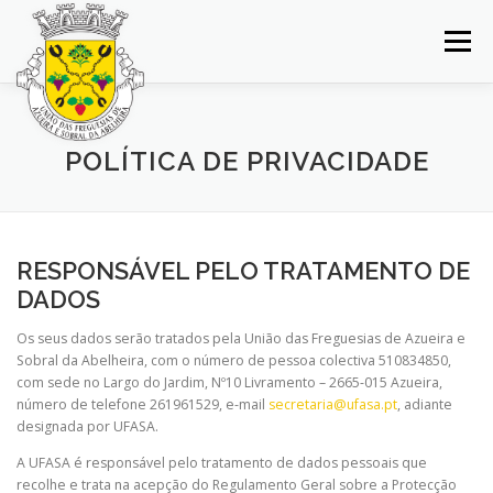
Saltar
para
Menu
conteúdo
INÍCIO
JUNTA DE FREGUESIA
DOCUMENTOS
POLÍTICA DE PRIVACIDADE
BALCÃO VIRTUAL
NOTÍCIAS
MAPA
RESPONSÁVEL PELO TRATAMENTO DE
CONCURSOS
CONTACTOS
DADOS
Os seus dados serão tratados pela União das Freguesias de Azueira e
Sobral da Abelheira, com o número de pessoa colectiva 510834850,
com sede no Largo do Jardim, Nº10 Livramento – 2665-015 Azueira,
número de telefone 261961529, e-mail
secretaria@ufasa.pt
, adiante
designada por UFASA.
A UFASA é responsável pelo tratamento de dados pessoais que
recolhe e trata na acepção do Regulamento Geral sobre a Protecção