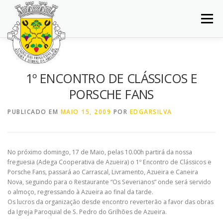
Saltar
para
Menu
conteúdo
INÍCIO
JUNTA DE FREGUESIA
DOCUMENTOS
1º ENCONTRO DE CLÁSSICOS E
PORSCHE FANS
BALCÃO VIRTUAL
NOTÍCIAS
MAPA
PUBLICADO EM
MAIO 15, 2009
POR
EDGARSILVA
CONCURSOS
CONTACTOS
No próximo domingo, 17 de Maio, pelas 10.00h partirá da nossa
freguesia (Adega Cooperativa de Azueira) o 1º Encontro de Clássicos e
Porsche Fans, passará ao Carrascal, Livramento, Azueira e Caneira
Nova, seguindo para o Restaurante “Os Severianos” onde será servido
o almoço, regressando à Azueira ao final da tarde.
Os lucros da organização desde encontro reverterão a favor das obras
da Igreja Paroquial de S. Pedro do Grilhões de Azueira.