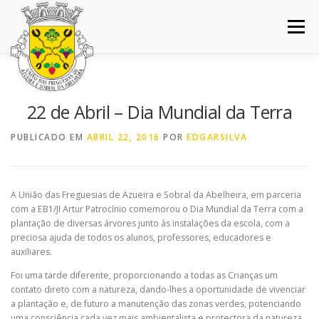
Saltar
para
Menu
conteúdo
INÍCIO
JUNTA DE FREGUESIA
DOCUMENTOS
22 de Abril – Dia Mundial da Terra
BALCÃO VIRTUAL
NOTÍCIAS
MAPA
PUBLICADO EM
ABRIL 22, 2016
POR
EDGARSILVA
CONCURSOS
CONTACTOS
A União das Freguesias de Azueira e Sobral da Abelheira, em parceria
com a EB1/JI Artur Patrocínio comemorou o Dia Mundial da Terra com a
plantação de diversas árvores junto às instalações da escola, com a
preciosa ajuda de todos os alunos, professores, educadores e
auxiliares.
Foi uma tarde diferente, proporcionando a todas as Crianças um
contato direto com a natureza, dando-lhes a oportunidade de vivenciar
a plantação e, de futuro a manutenção das zonas verdes, potenciando
uma consciência cada vez mais ambientalista e protectora da natureza.