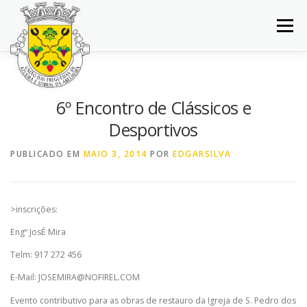
Saltar
para
Menu
conteúdo
INÍCIO
JUNTA DE FREGUESIA
DOCUMENTOS
6º Encontro de Clássicos e
Desportivos
BALCÃO VIRTUAL
NOTÍCIAS
MAPA
PUBLICADO EM
MAIO 3, 2014
POR
EDGARSILVA
CONCURSOS
CONTACTOS
>inscrições:
Engº JosÉ Mira
Telm: 917 272 456
E-Mail: JOSEMIRA@NOFIREL.COM
Evento contributivo para as obras de restauro da Igreja de S. Pedro dos