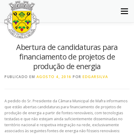
Saltar
para
Menu
conteúdo
INÍCIO
JUNTA DE FREGUESIA
DOCUMENTOS
Abertura de candidaturas para
financiamento de projetos de
BALCÃO VIRTUAL
NOTÍCIAS
MAPA
produção de energia
PUBLICADO EM
AGOSTO 4, 2016
POR
EDGARSILVA
CONCURSOS
CONTACTOS
A pedido do Sr. Presidente da Câmara Municipal de Mafra informamos
que estão abertas candidaturas para financiamento de projetos de
produção de energia a partir de fontes renováveis, com tecnologias
testadas e que não estejam ainda suficientemente disseminadas no
território nacional e respetiva integração na rede, exclusivamente
associados às seguintes fontes de energia não fósseis renováveis: