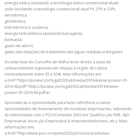
energia eólica (excluindo a tecnologia eólica convencional atual);
solar (excluindo a tecnologia convencional atual PV, CPV e CSP);
aerotérmica;
geotérmica;
hidrotérmica e oceânica;
energia hidroelétrica (excluindo barragens);
biomassa;
gases de aterro;
gases das estações de tratamento das águas residuais e biogases.
As empresas do Concelho de Mafra terão direito a taxas de
cofinanciamento especiais em relação à região de Lisboa,
nomeadamente entre 35 e 55%. Mais informações em:
a href=”https://poseur.portugal2020.pt/media/39164/aviso-poseur-01-
2016-60.pdf”>https://poseur.portugal2020.pt/media/39164/aviso-
poseur-01-2016-60.pdf/a>
Aproveita-se a oportunidade para fazer referência a outras
oportunidades de financiamento de iniciativas empresariais, sobretudo
às relacionadas com o POCI/Compete 2020 (ex: Qualifica ção PME, I&D
Empresarial, Inova ção Empresarial e empreendedorismo, etc.). Mais
informações em:
a href=”http://www.poci-compete2020.pt/concursos/Avisos-