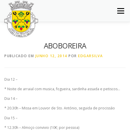
Saltar
para
Menu
conteúdo
INÍCIO
JUNTA DE FREGUESIA
DOCUMENTOS
ABOBOREIRA
BALCÃO VIRTUAL
NOTÍCIAS
MAPA
PUBLICADO EM
JUNHO 12, 2014
POR
EDGARSILVA
CONCURSOS
CONTACTOS
Dia 12 –
* Noite de arraial com musica, fogueira, sardinha assada e petiscos…
Dia 14 –
* 20.30h – Missa em Louvor de Sto. António, seguida de procissão
Dia 15 –
* 12.30h – Almoço convivio (10€; por pessoa)