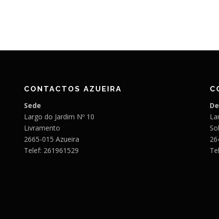
CONTACTOS AZUEIRA
C
Sede
De
Largo do Jardim Nº 10
Lar
Livramento
So
2665-015 Azueira
26
Telef: 261961529
Te