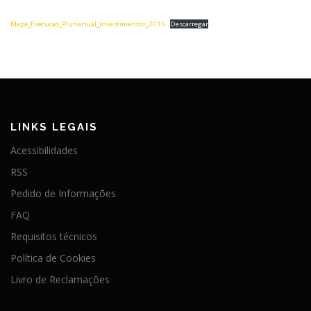
Mapa_Execucao_Plurianual_Investimentos_2015
Descarregar
LINKS LEGAIS
Acessibilidades
RSS
Pedido de Informações
FAQ
Requisitos técnicos
Política de Cookies
Livro de Reclamações