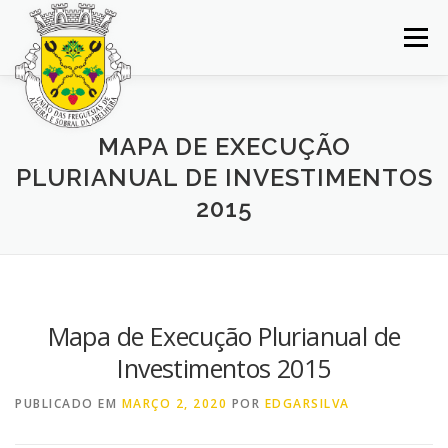
Saltar
para
Menu
conteúdo
INÍCIO
JUNTA DE FREGUESIA
DOCUMENTOS
MAPA DE EXECUÇÃO
PLURIANUAL DE INVESTIMENTOS
BALCÃO VIRTUAL
NOTÍCIAS
MAPA
2015
CONCURSOS
CONTACTOS
Mapa de Execução Plurianual de
Investimentos 2015
PUBLICADO EM
MARÇO 2, 2020
POR
EDGARSILVA