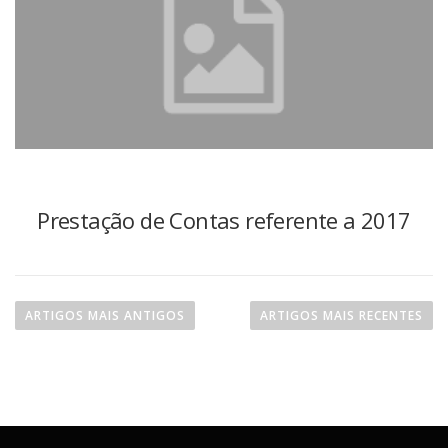
Prestação de Contas referente a 2017
N
a
ARTIGOS MAIS ANTIGOS
ARTIGOS MAIS RECENTES
v
e
g
a
ç