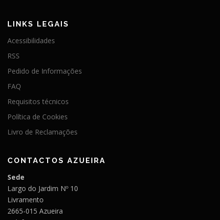
ã
o
LINKS LEGAIS
d
Acessibilidades
e
RSS
a
Pedido de Informações
r
t
FAQ
i
Requisitos técnicos
g
Política de Cookies
o
Livro de Reclamações
s
CONTACTOS AZUEIRA
Sede
Largo do Jardim Nº 10
Livramento
2665-015 Azueira