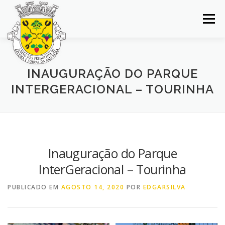
Saltar
para
Menu
conteúdo
INÍCIO
JUNTA DE FREGUESIA
DOCUMENTOS
INAUGURAÇÃO DO PARQUE
INTERGERACIONAL – TOURINHA
BALCÃO VIRTUAL
NOTÍCIAS
MAPA
CONCURSOS
CONTACTOS
Inauguração do Parque
InterGeracional – Tourinha
PUBLICADO EM
AGOSTO 14, 2020
POR
EDGARSILVA