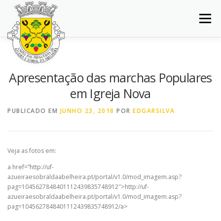
Saltar
para
Menu
conteúdo
INÍCIO
JUNTA DE FREGUESIA
DOCUMENTOS
Apresentação das marchas Populares
em Igreja Nova
BALCÃO VIRTUAL
NOTÍCIAS
MAPA
PUBLICADO EM
JUNHO 23, 2018
POR
EDGARSILVA
CONCURSOS
CONTACTOS
Veja as fotos em:
a href=”http://uf-
azueiraesobraldaabelheira.pt/portal/v1.0/mod_imagem.asp?
pag=1045627848401112439835748912″>http://uf-
azueiraesobraldaabelheira.pt/portal/v1.0/mod_imagem.asp?
pag=1045627848401112439835748912/a>