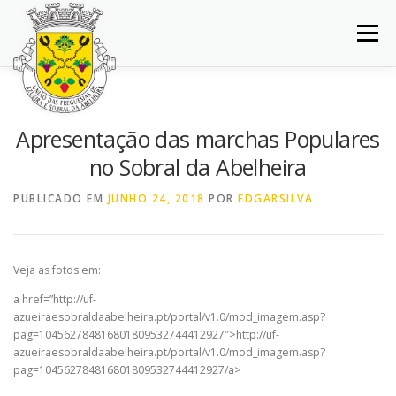
Saltar
para
Menu
conteúdo
INÍCIO
JUNTA DE FREGUESIA
DOCUMENTOS
Apresentação das marchas Populares
no Sobral da Abelheira
BALCÃO VIRTUAL
NOTÍCIAS
MAPA
PUBLICADO EM
JUNHO 24, 2018
POR
EDGARSILVA
CONCURSOS
CONTACTOS
Veja as fotos em:
a href=”http://uf-
azueiraesobraldaabelheira.pt/portal/v1.0/mod_imagem.asp?
pag=104562784816801809532744412927″>http://uf-
azueiraesobraldaabelheira.pt/portal/v1.0/mod_imagem.asp?
pag=104562784816801809532744412927/a>