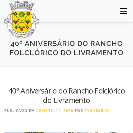
Saltar
para
Menu
conteúdo
INÍCIO
JUNTA DE FREGUESIA
DOCUMENTOS
40º ANIVERSÁRIO DO RANCHO
FOLCLÓRICO DO LIVRAMENTO
BALCÃO VIRTUAL
NOTÍCIAS
MAPA
CONCURSOS
CONTACTOS
40º Aniversário do Rancho Folclórico
do Livramento
PUBLICADO EM
AGOSTO 14, 2020
POR
EDGARSILVA