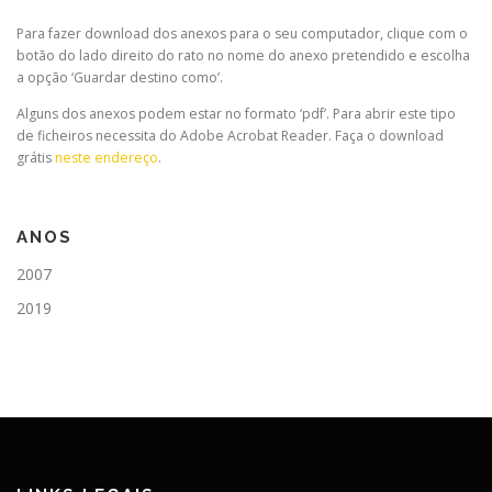
Para fazer download dos anexos para o seu computador, clique com o
botão do lado direito do rato no nome do anexo pretendido e escolha
a opção ‘Guardar destino como’.
Alguns dos anexos podem estar no formato ‘pdf’. Para abrir este tipo
de ficheiros necessita do Adobe Acrobat Reader. Faça o download
grátis
neste endereço
.
ANOS
2007
2019