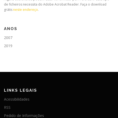
de ficheiros necessita do Adobe Acrobat Reader. Faça o download
grátis
neste endereço
.
ANOS
2007
2019
LINKS LEGAIS
Acessibilidades
RSS
Pedido de Informações