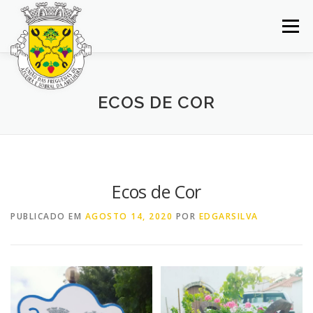
Saltar
para
Menu
conteúdo
INÍCIO
JUNTA DE FREGUESIA
DOCUMENTOS
ECOS DE COR
BALCÃO VIRTUAL
NOTÍCIAS
MAPA
CONCURSOS
CONTACTOS
Ecos de Cor
PUBLICADO EM
AGOSTO 14, 2020
POR
EDGARSILVA