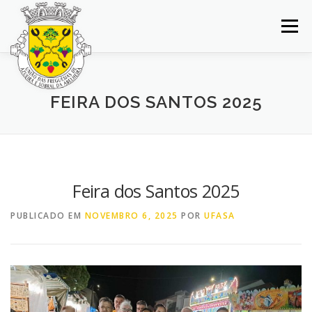
Saltar
para
Menu
conteúdo
INÍCIO
JUNTA DE FREGUESIA
DOCUMENTOS
FEIRA DOS SANTOS 2025
BALCÃO VIRTUAL
NOTÍCIAS
MAPA
CONCURSOS
CONTACTOS
Feira dos Santos 2025
PUBLICADO EM
NOVEMBRO 6, 2025
POR
UFASA