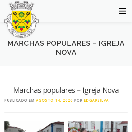
Saltar
para
Menu
conteúdo
INÍCIO
JUNTA DE FREGUESIA
DOCUMENTOS
MARCHAS POPULARES – IGREJA
NOVA
BALCÃO VIRTUAL
NOTÍCIAS
MAPA
CONCURSOS
CONTACTOS
Marchas populares – Igreja Nova
PUBLICADO EM
AGOSTO 14, 2020
POR
EDGARSILVA