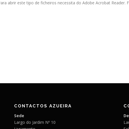
ara abrir este tipo de ficheiros necessita do Adobe Acrobat Reader.
CONTACTOS AZUEIRA
C
Sede
De
Largo do Jardim Nº 10
Lar
Livramento
So