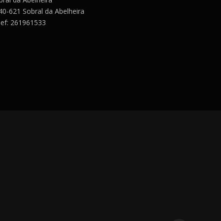
40-621 Sobral da Abelheira
lef: 261961533