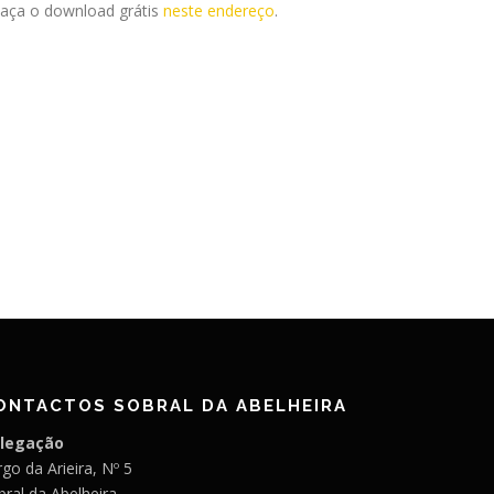
 Faça o download grátis
neste endereço
.
ONTACTOS SOBRAL DA ABELHEIRA
legação
go da Arieira, Nº 5
bral da Abelheira