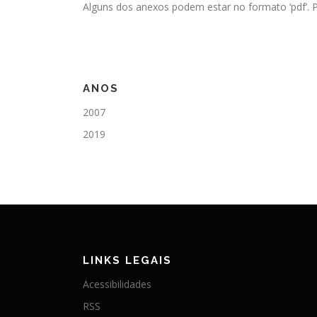
Alguns dos anexos podem estar no formato ‘pdf’. P
ANOS
2007
2019
LINKS LEGAIS
Acessibilidades
RSS