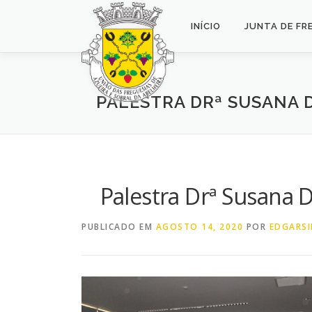
Saltar
para
INÍCIO
JUNTA DE FR
conteúdo
PALESTRA DRª SUSANA D
Palestra Drª Susana D
PUBLICADO EM
AGOSTO 14, 2020
POR
EDGARSI