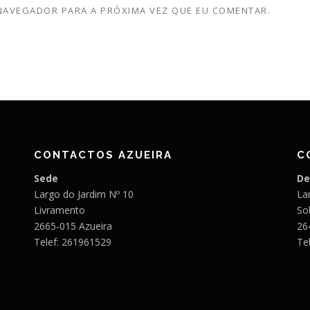
 NAVEGADOR PARA A PRÓXIMA VEZ QUE EU COMENTAR.
CONTACTOS AZUEIRA
C
Sede
De
Largo do Jardim Nº 10
Lar
Livramento
So
2665-015 Azueira
26
Telef: 261961529
Te