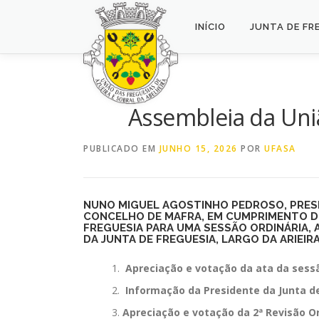
Saltar
para
INÍCIO
JUNTA DE FR
conteúdo
Assembleia da Uniã
PUBLICADO EM
JUNHO 15, 2026
POR
UFASA
NUNO MIGUEL AGOSTINHO PEDROSO, PRESID
CONCELHO DE MAFRA, EM CUMPRIMENTO DO 
FREGUESIA
PARA UMA
SESSÃO ORDINÁRIA
,
DA
JUNTA DE FREGUESIA
, LARGO DA ARIEI
Apreciação e votação da ata da sessã
Informação da Presidente da Junta de 
Apreciação e votação da 2ª Revisão O