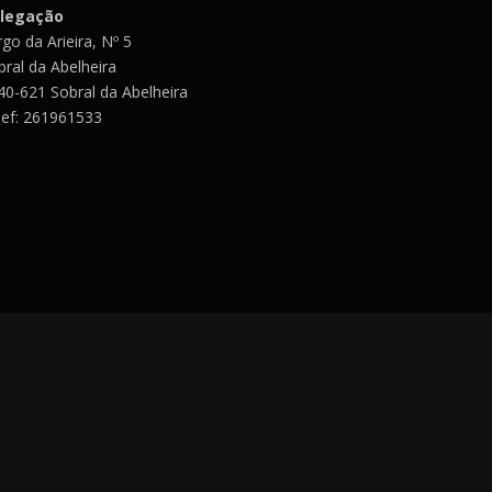
legação
go da Arieira, Nº 5
bral da Abelheira
40-621 Sobral da Abelheira
lef: 261961533