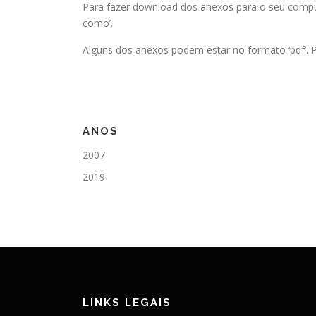
Para fazer download dos anexos para o seu comput
como’.
Alguns dos anexos podem estar no formato ‘pdf’. P
ANOS
2007
2019
LINKS LEGAIS