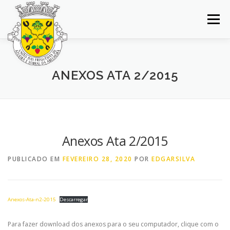
Saltar
para
Menu
conteúdo
INÍCIO
JUNTA DE FREGUESIA
DOCUMENTOS
ANEXOS ATA 2/2015
BALCÃO VIRTUAL
NOTÍCIAS
MAPA
CONCURSOS
CONTACTOS
Anexos Ata 2/2015
PUBLICADO EM
FEVEREIRO 28, 2020
POR
EDGARSILVA
Anexos-Ata-n2-2015
Descarregar
Para fazer download dos anexos para o seu computador, clique com o