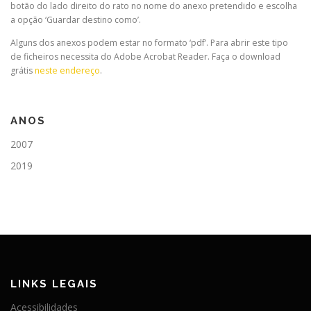
botão do lado direito do rato no nome do anexo pretendido e escolha
a opção ‘Guardar destino como’.
Alguns dos anexos podem estar no formato ‘pdf’. Para abrir este tipo
de ficheiros necessita do Adobe Acrobat Reader. Faça o download
grátis
neste endereço
.
ANOS
2007
2019
LINKS LEGAIS
Acessibilidades