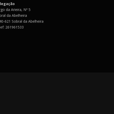
legação
go da Arieira, Nº 5
bral da Abelheira
40-621 Sobral da Abelheira
lef: 261961533