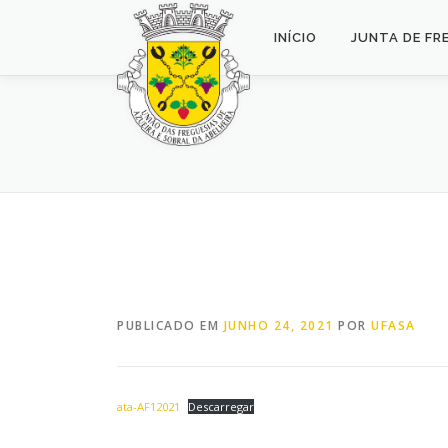
Saltar
para
INÍCIO
JUNTA DE FR
conteúdo
PUBLICADO EM
JUNHO 24, 2021
POR
UFASA
ata-AF12021
Descarregar