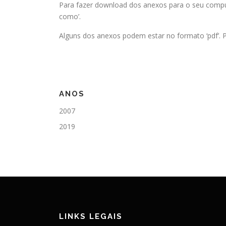
Para fazer download dos anexos para o seu comput
como’.
Alguns dos anexos podem estar no formato ‘pdf’. P
ANOS
2007
2019
LINKS LEGAIS