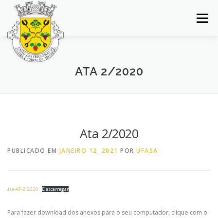
Saltar
para
Menu
conteúdo
INÍCIO
JUNTA DE FREGUESIA
DOCUMENTOS
ATA 2/2020
BALCÃO VIRTUAL
NOTÍCIAS
MAPA
CONCURSOS
CONTACTOS
Ata 2/2020
PUBLICADO EM
JANEIRO 12, 2021
POR
UFASA
ata-AF-2.2020
Descarregar
Para fazer download dos anexos para o seu computador, clique com o