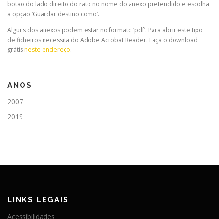
botão do lado direito do rato no nome do anexo pretendido e escolha
a opção ‘Guardar destino como’.
Alguns dos anexos podem estar no formato ‘pdf’. Para abrir este tipo
de ficheiros necessita do Adobe Acrobat Reader. Faça o download
grátis
neste endereço
.
ANOS
2007
2019
LINKS LEGAIS
Acessibilidades