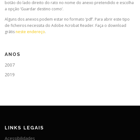
botão do lado direito do rato no nome do anexo pretendido e escolha
a opção ‘Guardar destino como’.
Alguns dos anexos podem estar no formato ‘pdf’. Para abrir este tipo
de ficheiros necessita do Adobe Acrobat Reader. Faça o download
grátis
neste endereço
.
ANOS
2007
2019
LINKS LEGAIS
Acessibilidades