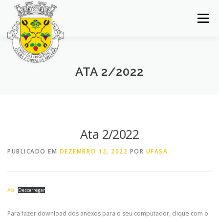
Saltar
para
Menu
conteúdo
INÍCIO
JUNTA DE FREGUESIA
DOCUMENTOS
ATA 2/2022
BALCÃO VIRTUAL
NOTÍCIAS
MAPA
CONCURSOS
CONTACTOS
Ata 2/2022
PUBLICADO EM
DEZEMBRO 12, 2022
POR
UFASA
Ata
Descarregar
Para fazer download dos anexos para o seu computador, clique com o