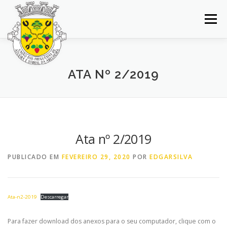
Saltar
para
Menu
conteúdo
INÍCIO
JUNTA DE FREGUESIA
DOCUMENTOS
ATA Nº 2/2019
BALCÃO VIRTUAL
NOTÍCIAS
MAPA
CONCURSOS
CONTACTOS
Ata nº 2/2019
PUBLICADO EM
FEVEREIRO 29, 2020
POR
EDGARSILVA
Ata-n2-2019
Descarregar
Para fazer download dos anexos para o seu computador, clique com o