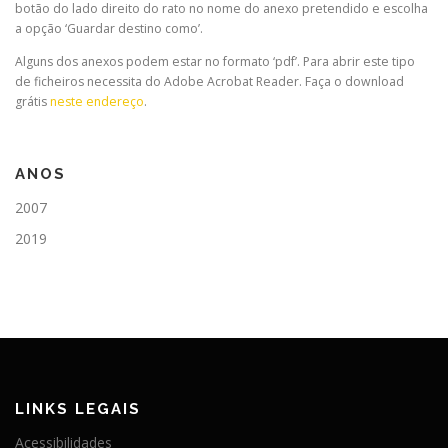
botão do lado direito do rato no nome do anexo pretendido e escolha
a opção ‘Guardar destino como’.
Alguns dos anexos podem estar no formato ‘pdf’. Para abrir este tipo
de ficheiros necessita do Adobe Acrobat Reader. Faça o download
grátis
neste endereço
.
ANOS
2007
2019
LINKS LEGAIS
Acessibilidades