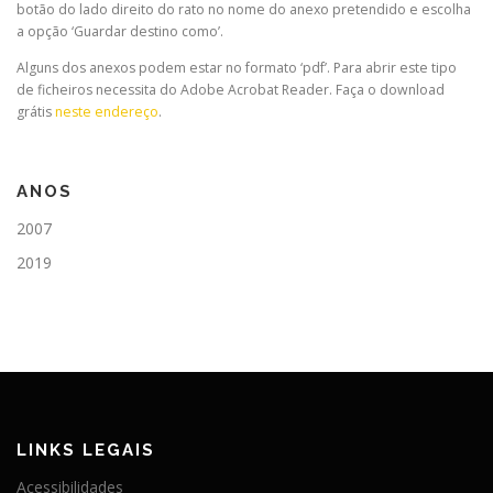
botão do lado direito do rato no nome do anexo pretendido e escolha
a opção ‘Guardar destino como’.
Alguns dos anexos podem estar no formato ‘pdf’. Para abrir este tipo
de ficheiros necessita do Adobe Acrobat Reader. Faça o download
grátis
neste endereço
.
ANOS
2007
2019
LINKS LEGAIS
Acessibilidades