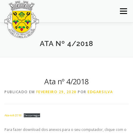
Saltar
para
Menu
conteúdo
INÍCIO
JUNTA DE FREGUESIA
DOCUMENTOS
ATA Nº 4/2018
BALCÃO VIRTUAL
NOTÍCIAS
MAPA
CONCURSOS
CONTACTOS
Ata nº 4/2018
PUBLICADO EM
FEVEREIRO 29, 2020
POR
EDGARSILVA
Ata-n4-2018
Descarregar
Para fazer download dos anexos para o seu computador, clique com o