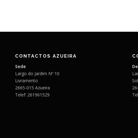
CONTACTOS AZUEIRA
C
Sede
De
Largo do Jardim Nº 10
Lar
Livramento
So
2665-015 Azueira
26
Telef: 261961529
Te