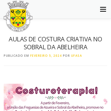
Saltar
para
Menu
conteúdo
INÍCIO
JUNTA DE FREGUESIA
DOCUMENTOS
AULAS DE COSTURA CRIATIVA NO
SOBRAL DA ABELHEIRA
BALCÃO VIRTUAL
NOTÍCIAS
MAPA
PUBLICADO EM
FEVEREIRO 5, 2024
POR
UFASA
CONCURSOS
CONTACTOS