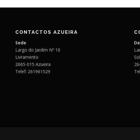
CONTACTOS AZUEIRA
C
Sede
De
Largo do Jardim Nº 10
Lar
Livramento
So
2665-015 Azueira
26
Telef: 261961529
Te