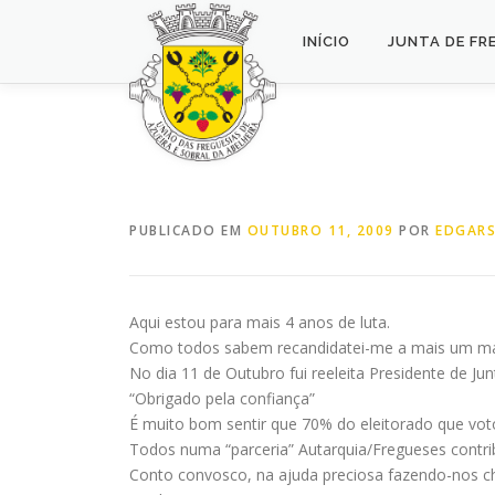
Saltar
para
INÍCIO
JUNTA DE FR
conteúdo
PUBLICADO EM
OUTUBRO 11, 2009
POR
EDGARS
Aqui estou para mais 4 anos de luta.
Como todos sabem recandidatei-me a mais um mand
No dia 11 de Outubro fui reeleita Presidente de J
“Obrigado pela confiança”
É muito bom sentir que 70% do eleitorado que votou
Todos numa “parceria” Autarquia/Fregueses contri
Conto convosco, na ajuda preciosa fazendo-nos c