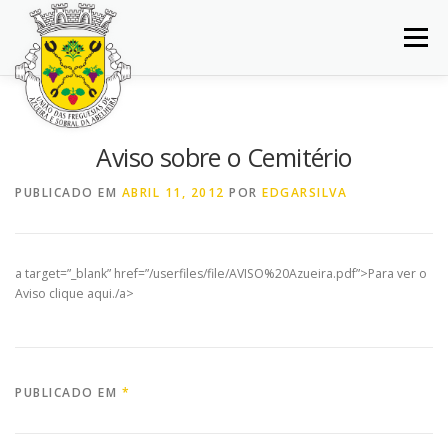
Saltar
para
Menu
conteúdo
INÍCIO
JUNTA DE FREGUESIA
DOCUMENTOS
Aviso sobre o Cemitério
BALCÃO VIRTUAL
NOTÍCIAS
MAPA
PUBLICADO EM
ABRIL 11, 2012
POR
EDGARSILVA
CONCURSOS
CONTACTOS
a target=”_blank” href=”/userfiles/file/AVISO%20Azueira.pdf”>Para ver o
Aviso clique aqui./a>
PUBLICADO EM
*