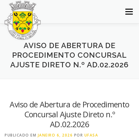
Saltar
para
Menu
conteúdo
INÍCIO
JUNTA DE FREGUESIA
DOCUMENTOS
AVISO DE ABERTURA DE
PROCEDIMENTO CONCURSAL
BALCÃO VIRTUAL
NOTÍCIAS
MAPA
AJUSTE DIRETO N.º AD.02.2026
CONCURSOS
CONTACTOS
Aviso de Abertura de Procedimento
Concursal Ajuste Direto n.º
AD.02.2026
PUBLICADO EM
JANEIRO 6, 2026
POR
UFASA