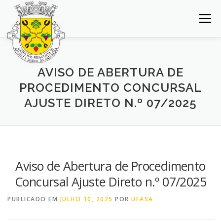
Saltar
para
Menu
conteúdo
INÍCIO
JUNTA DE FREGUESIA
DOCUMENTOS
AVISO DE ABERTURA DE
PROCEDIMENTO CONCURSAL
BALCÃO VIRTUAL
NOTÍCIAS
MAPA
AJUSTE DIRETO N.º 07/2025
CONCURSOS
CONTACTOS
Aviso de Abertura de Procedimento
Concursal Ajuste Direto n.º 07/2025
PUBLICADO EM
JULHO 10, 2025
POR
UFASA