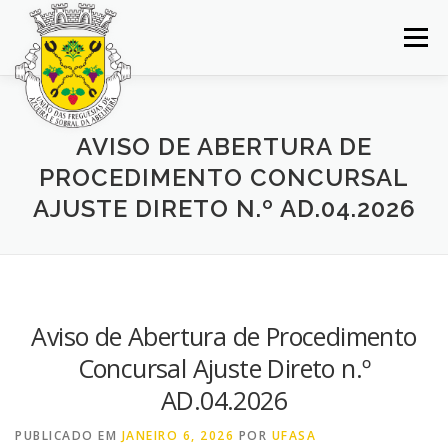
Saltar
para
Menu
conteúdo
INÍCIO
JUNTA DE FREGUESIA
DOCUMENTOS
AVISO DE ABERTURA DE
PROCEDIMENTO CONCURSAL
BALCÃO VIRTUAL
NOTÍCIAS
MAPA
AJUSTE DIRETO N.º AD.04.2026
CONCURSOS
CONTACTOS
Aviso de Abertura de Procedimento
Concursal Ajuste Direto n.º
AD.04.2026
PUBLICADO EM
JANEIRO 6, 2026
POR
UFASA