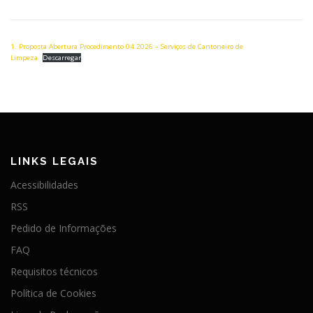
1. Proposta Abertura Procedimento 04.2026 – Serviços de Cantoneiro de
Limpeza
Descarregar
LINKS LEGAIS
Acessibilidades
RSS
Pedido de Informações
FAQ
Requisitos técnicos
Política de Cookies