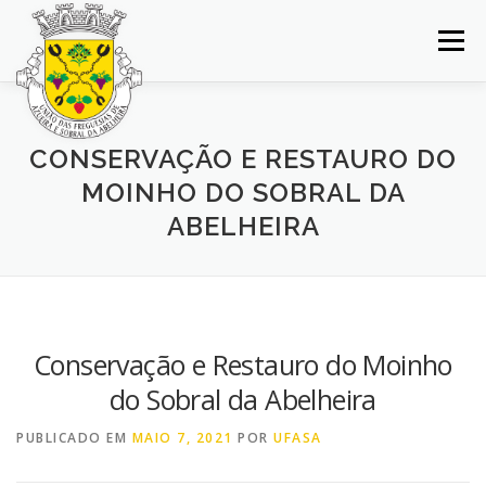
Saltar
para
Menu
conteúdo
INÍCIO
JUNTA DE FREGUESIA
DOCUMENTOS
CONSERVAÇÃO E RESTAURO DO
MOINHO DO SOBRAL DA
BALCÃO VIRTUAL
NOTÍCIAS
MAPA
ABELHEIRA
CONCURSOS
CONTACTOS
Conservação e Restauro do Moinho
do Sobral da Abelheira
PUBLICADO EM
MAIO 7, 2021
POR
UFASA