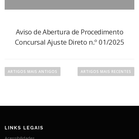
Aviso de Abertura de Procedimento
Concursal Ajuste Direto n.º 01/2025
N
a
ARTIGOS MAIS ANTIGOS
ARTIGOS MAIS RECENTES
v
e
g
a
ç
ã
o
LINKS LEGAIS
d
Acessibilidades