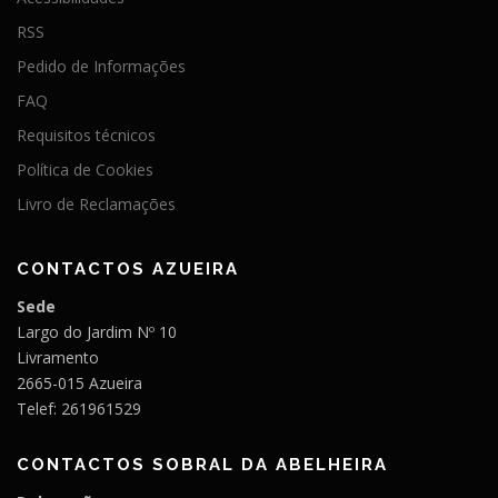
e
RSS
a
Pedido de Informações
r
t
FAQ
i
Requisitos técnicos
g
Política de Cookies
o
Livro de Reclamações
s
CONTACTOS AZUEIRA
Sede
Largo do Jardim Nº 10
Livramento
2665-015 Azueira
Telef: 261961529
CONTACTOS SOBRAL DA ABELHEIRA