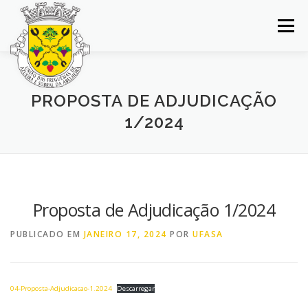
Saltar
para
Menu
conteúdo
INÍCIO
JUNTA DE FREGUESIA
DOCUMENTOS
PROPOSTA DE ADJUDICAÇÃO
1/2024
BALCÃO VIRTUAL
NOTÍCIAS
MAPA
CONCURSOS
CONTACTOS
Proposta de Adjudicação 1/2024
PUBLICADO EM
JANEIRO 17, 2024
POR
UFASA
04-Proposta-Adjudicacao-1.2024
Descarregar