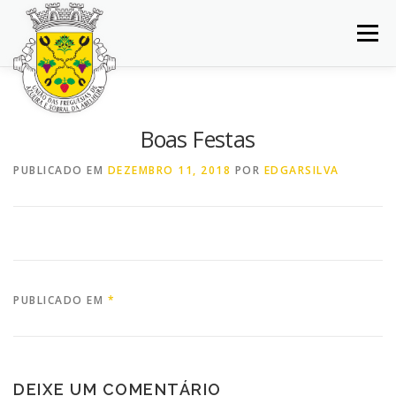
Saltar
para
Menu
conteúdo
INÍCIO
JUNTA DE FREGUESIA
DOCUMENTOS
Boas Festas
BALCÃO VIRTUAL
NOTÍCIAS
MAPA
PUBLICADO EM
DEZEMBRO 11, 2018
POR
EDGARSILVA
CONCURSOS
CONTACTOS
PUBLICADO EM
*
DEIXE UM COMENTÁRIO