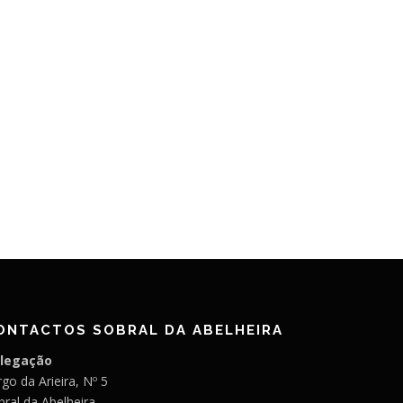
ONTACTOS SOBRAL DA ABELHEIRA
legação
go da Arieira, Nº 5
bral da Abelheira