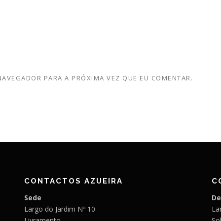
 NAVEGADOR PARA A PRÓXIMA VEZ QUE EU COMENTAR.
CONTACTOS AZUEIRA
C
Sede
De
Largo do Jardim Nº 10
Lar
Livramento
So