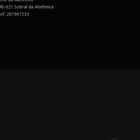
40-621 Sobral da Abelheira
lef: 261961533