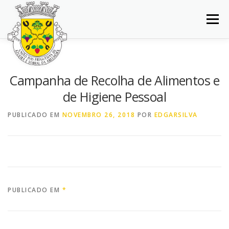
Saltar
para
Menu
conteúdo
INÍCIO
JUNTA DE FREGUESIA
DOCUMENTOS
Campanha de Recolha de Alimentos e
de Higiene Pessoal
BALCÃO VIRTUAL
NOTÍCIAS
MAPA
PUBLICADO EM
NOVEMBRO 26, 2018
POR
EDGARSILVA
CONCURSOS
CONTACTOS
PUBLICADO EM
*