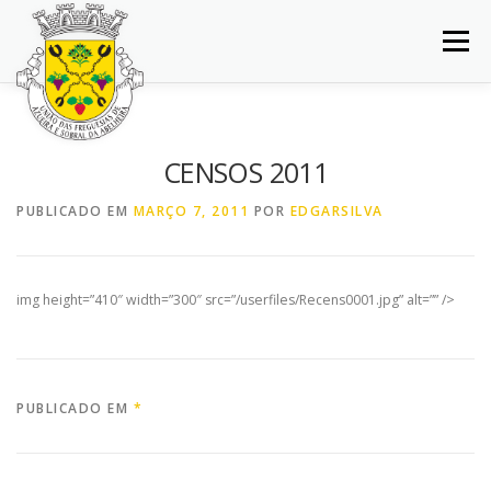
Saltar
para
Menu
conteúdo
INÍCIO
JUNTA DE FREGUESIA
DOCUMENTOS
CENSOS 2011
BALCÃO VIRTUAL
NOTÍCIAS
MAPA
PUBLICADO EM
MARÇO 7, 2011
POR
EDGARSILVA
CONCURSOS
CONTACTOS
img height=”410″ width=”300″ src=”/userfiles/Recens0001.jpg” alt=”” />
PUBLICADO EM
*