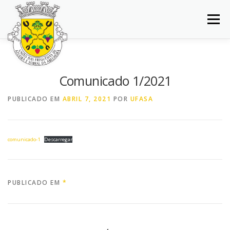
Saltar
para
Menu
conteúdo
INÍCIO
JUNTA DE FREGUESIA
DOCUMENTOS
Comunicado 1/2021
BALCÃO VIRTUAL
NOTÍCIAS
MAPA
PUBLICADO EM
ABRIL 7, 2021
POR
UFASA
CONCURSOS
CONTACTOS
comunicado-1
Descarregar
PUBLICADO EM
*