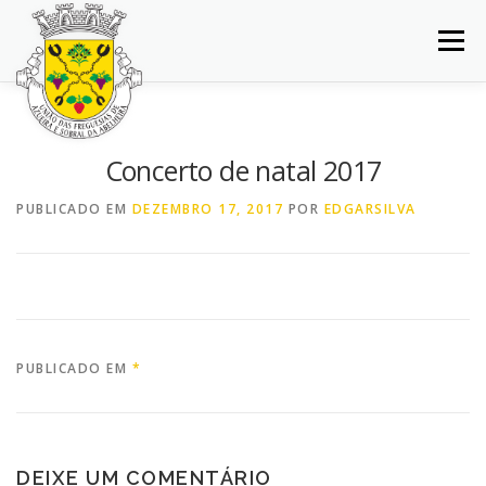
Saltar
para
Menu
conteúdo
INÍCIO
JUNTA DE FREGUESIA
DOCUMENTOS
Concerto de natal 2017
BALCÃO VIRTUAL
NOTÍCIAS
MAPA
PUBLICADO EM
DEZEMBRO 17, 2017
POR
EDGARSILVA
CONCURSOS
CONTACTOS
PUBLICADO EM
*
DEIXE UM COMENTÁRIO