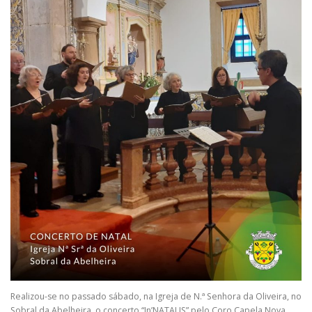
Realizou-se no passado sábado, na Igreja de N.ª Senhora da Oliveira, no
Sobral da Abelheira, o concerto “In’NATALIS” pelo Coro Capela Nova,