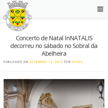
Saltar
para
Menu
conteúdo
INÍCIO
JUNTA DE FREGUESIA
DOCUMENTOS
Concerto de Natal InNATALIS
decorreu no sábado no Sobral da
BALCÃO VIRTUAL
NOTÍCIAS
MAPA
Abelheira
PUBLICADO EM
DEZEMBRO 12, 2023
POR
UFASA
CONCURSOS
CONTACTOS