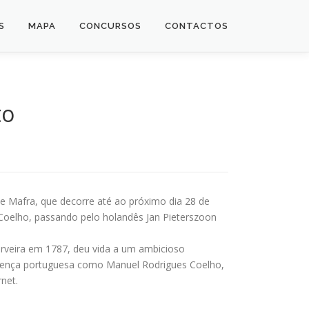
S
MAPA
CONCURSOS
CONTACTOS
to
de Mafra, que decorre até ao próximo dia 28 de
Coelho, passando pelo holandês Jan Pieterszoon
erveira em 1787, deu vida a um ambicioso
cença portuguesa como Manuel Rodrigues Coelho,
net.