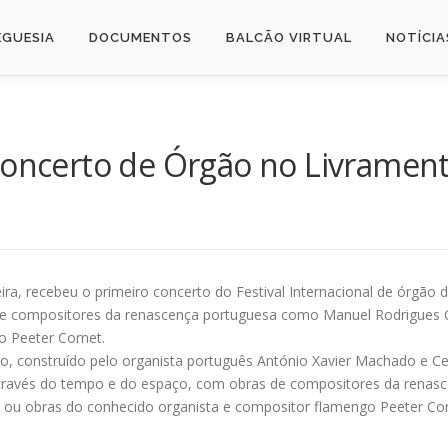
EGUESIA
DOCUMENTOS
BALCÃO VIRTUAL
NOTÍCIA
oncerto de Órgão no Livramen
ra, recebeu o primeiro concerto do Festival Internacional de órgão 
s de compositores da renascença portuguesa como Manuel Rodrigues 
o Peeter Cornet.
to, construído pelo organista português António Xavier Machado e C
través do tempo e do espaço, com obras de compositores da renas
 ou obras do conhecido organista e compositor flamengo Peeter Cor