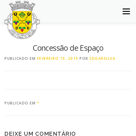
Saltar
para
Menu
conteúdo
INÍCIO
JUNTA DE FREGUESIA
DOCUMENTOS
Concessão de Espaço
BALCÃO VIRTUAL
NOTÍCIAS
MAPA
PUBLICADO EM
FEVEREIRO 19, 2019
POR
EDGARSILVA
CONCURSOS
CONTACTOS
PUBLICADO EM
*
DEIXE UM COMENTÁRIO