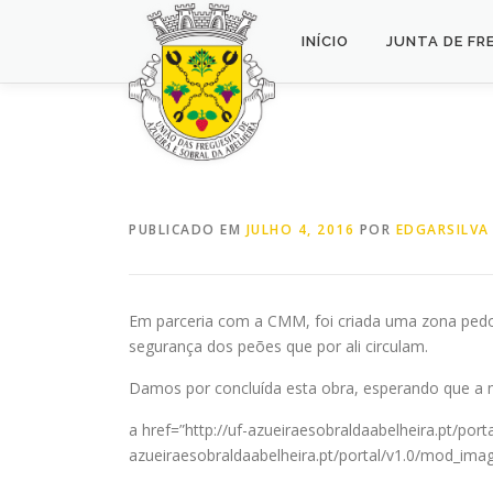
Saltar
para
INÍCIO
JUNTA DE FR
conteúdo
PUBLICADO EM
JULHO 4, 2016
POR
EDGARSILVA
Em parceria com a CMM, foi criada uma zona pedo
segurança dos peões que por ali circulam.
Damos por concluída esta obra, esperando que a 
a href=”http://uf-azueiraesobraldaabelheira.pt/
azueiraesobraldaabelheira.pt/portal/v1.0/mod_