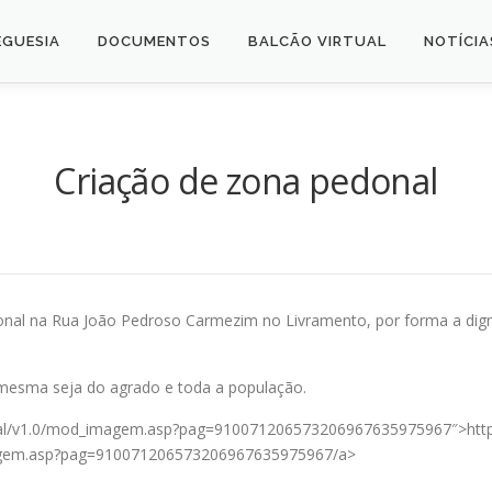
EGUESIA
DOCUMENTOS
BALCÃO VIRTUAL
NOTÍCIA
Criação de zona pedonal
nal na Rua João Pedroso Carmezim no Livramento, por forma a dign
mesma seja do agrado e toda a população.
portal/v1.0/mod_imagem.asp?pag=910071206573206967635975967″>http:
imagem.asp?pag=910071206573206967635975967/a>